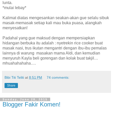
lunta.
*mulai lebay*
Kalimat diatas mengesankan seakan-akan gue selalu sibuk
masak-memasak setiap kali mau buka puasa, alangkah
menyesatkan!
Padahal yang gue maksud dengan mempersiapkan
hidangan berbuka itu adalah : nyetrekin rice cooker buat
masak nasi, trus ikutan mengantri dengan ibu-ibu pemalas
lainnya di warung
masakan mama Aldi, dan kemudian
menyuruh Kayla beli gorengan dan kolak buat takjil…
mhuahahahaha….
Bibi Titi Teliti
at
8:51 PM
74 comments:
Share
Sunday, June 28, 2015
Blogger Fakir Komen!