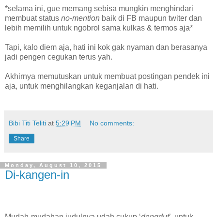
*selama ini, gue memang sebisa mungkin menghindari
membuat status
no-mention
baik di FB maupun twiter dan
lebih memilih untuk ngobrol sama kulkas & termos aja*
Tapi, kalo diem aja, hati ini kok gak nyaman dan berasanya
jadi pengen cegukan terus yah.
Akhirnya memutuskan untuk membuat postingan pendek ini
aja, untuk menghilangkan keganjalan di hati.
Bibi Titi Teliti
at
5:29 PM
No comments:
Share
Monday, August 10, 2015
Di-kangen-in
Mudah-mudahan judulnya udah cukup ‘
dangdut
’
untuk