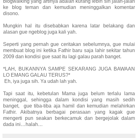
blogwalking yang artinya adalah kurang lebih sih jalan-jalan
ke blog teman dan kemudian meninggalkan komentar
disono.
Mungkin hal itu disebabkan karena latar belakang dan
alasan gue ngeblog juga kali yah.
Seperti yang pernah gue ceritakan sebelumnya, gue mulai
membuat blog ini ketika Fathir baru saja lahir sekitar tahun
2009 dan kondisi gue saat itu lagi galau parah banget.
*LAH, BUKANNYA SAMPE SEKARANG JUGA BAWAAN
LO EMANG GALAU TERUS?*
Eh, iya juga sih. Ya udah lah yah.
Tapi saat itu, kebetulan Mama juga belum terlalu lama
meninggal, sehingga dalam kondisi yang masih sedih
banget,
gue tiba-tiba aja hamil dan kemudian melahirkan
Fathir. Akibatnya berbagai perasaan yang kagak gue
mengerti pun seakan berkecamuk dan bergejolak dalam
dada ini…halah…