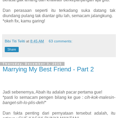
Dan perasaan seperti itu terkadang suka datang tak
diundang pulang tak diantar gitu lah, semacam jalangkung.
*okeh fix, kamu garing!
Bibi Titi Teliti
at
8:45 AM
63 comments:
Share
Thursday, December 3, 2015
Marrying My Best Friend - Part 2
Jadi sebenernya, Abah itu adalah pacar pertama gue!
*pasti lo semacam pengen bilang ke gue :
cih-kok-malesin-
banget-sih-lo
-
plis-deh!*
Dan fakta penting dari pernyataan tersebut adalah, itu