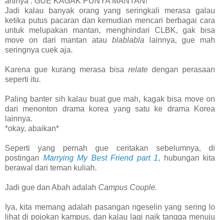
artinya : GUE KAGAK PUNYA MANTAN!
Jadi kalau banyak orang yang seringkali merasa galau
ketika putus pacaran dan kemudian mencari berbagai cara
untuk melupakan mantan, menghindari CLBK, gak bisa
move on dari mantan atau
blablabla
lainnya, gue mah
seringnya cuek aja.
Karena gue kurang merasa bisa
relate
dengan perasaan
seperti itu.
Paling banter sih kalau buat gue mah, kagak bisa move on
dari menonton drama korea yang satu ke drama Korea
lainnya.
*okay, abaikan*
Seperti yang pernah gue ceritakan sebelumnya, di
postingan
Marrying My Best Friend part 1
,
hubungan kita
berawal dari teman kuliah.
Jadi gue dan Abah adalah
Campus Couple.
Iya, kita memang adalah pasangan ngeselin yang sering lo
lihat di pojokan kampus, dan kalau lagi naik tangga menuju