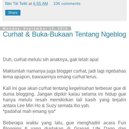
Bibi Titi Teliti
at
6:55 AM
106 comments:
Share
Monday, September 14, 2015
Curhat & Buka-Bukaan Tentang Ngeblog
Duh, curhat melulu sih anaknya, gak lelah apa!
Maklumlah namanya juga blogger curhat, jadi lagi ngebahas
tema apapun, bawaannya emang curhat terus.
Kali ini gue akan curhat tentang kegelisahan terbesar gue di
dunia blogging. Jangan dipikir kalau selama ini hidup gue
hanya melulu resah memikirkan tali kasih yang terjalin
antara Lee Min Ho & Suzy semata lho yah.
*padahal mah emang iya*
Beberapa waktu yang lalu, gue menghadiri acara Fun
Blogging 6 yang diadakan di Grapari Life Dago dan