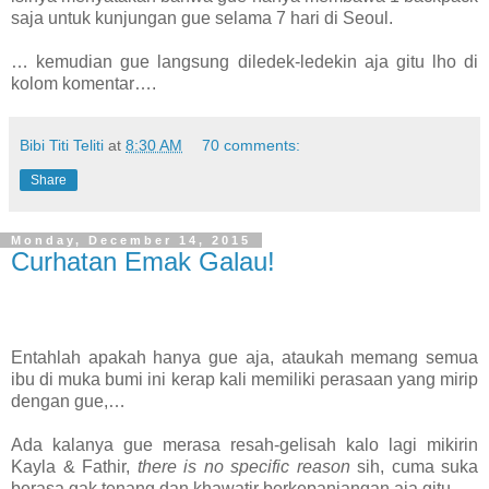
saja untuk kunjungan gue selama 7 hari di Seoul.
… kemudian gue langsung diledek-ledekin aja gitu lho di
kolom komentar….
Bibi Titi Teliti
at
8:30 AM
70 comments:
Share
Monday, December 14, 2015
Curhatan Emak Galau!
Entahlah apakah hanya gue aja, ataukah memang semua
ibu di muka bumi ini kerap kali memiliki perasaan yang mirip
dengan gue,…
Ada kalanya gue merasa resah-gelisah kalo lagi mikirin
Kayla & Fathir,
there is no specific reason
sih, cuma suka
berasa gak tenang dan khawatir berkepanjangan aja gitu.