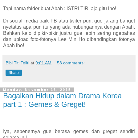
Tapi nama folder buat Abah : ISTRI TIRI aja gitu lho!
Di social media baik FB atau twiter pun, gue jarang banget
nyetatus apa pun itu yang ada hubungannya dengan Abah.
Bahkan kalo dipikir-pikir justru gue lebih sering ngebahas
dan upload foto-fotonya Lee Min Ho dibandingkan fotonya
Abah lho!
Bibi Titi Teliti
at
9:01 AM
58 comments:
Share
Monday, November 16, 2015
Bagaikan Hidup dalam Drama Korea
part 1 : Gemes & Greget!
Iya, sebenernya gue berasa gemes dan greget sendiri
selama ini!