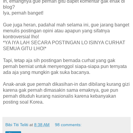
Ih, emangnya gue pernah gitu dapet komentar gak enak di
blog?
Iya, pernah banget!
Gue juga heran, padahal mah selama ini, gue jarang banget
menulis postingan opini atau apapun yang sifatnya
kontroversial lho!
*YA IYA LAH SECARA POSTINGAN LO ISINYA CURHAT
SEMUA GITU LHO!*
Tapi, tetap aja sih postingan bernada curhat yang gak
pernah berniat untuk menyenggol siapa-siapa pun ternyata
ada aja yang mungkin gak suka bacanya.
Anak-anak gue pernah dikasihan-in dan dibilang kurang gizi
karena gak pernah dimasakin sama emaknya, gue pun
pernah dituduh kurang nasionalis karena kebanyakan
posting soal Korea.
Bibi Titi Teliti
at
8:38 AM
98 comments: