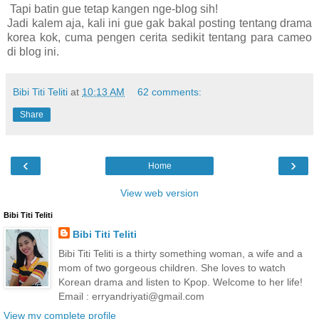
Tapi batin gue tetap kangen nge-blog sih!
Jadi kalem aja, kali ini gue gak bakal posting tentang drama
korea kok, cuma pengen cerita sedikit tentang para cameo
di blog ini.
Bibi Titi Teliti
at
10:13 AM
62 comments:
Share
‹
›
Home
View web version
Bibi Titi Teliti
Bibi Titi Teliti
Bibi Titi Teliti is a thirty something woman, a wife and a
mom of two gorgeous children. She loves to watch
Korean drama and listen to Kpop. Welcome to her life!
Email : erryandriyati@gmail.com
View my complete profile