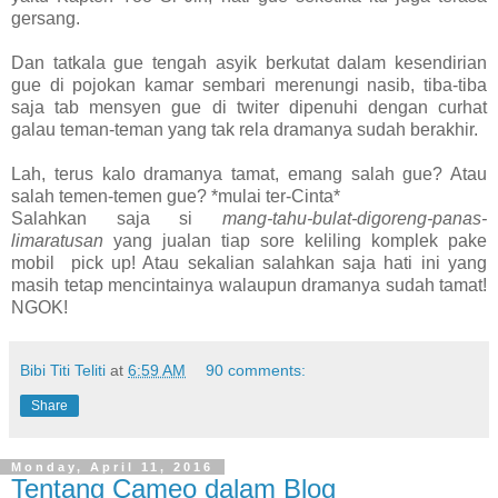
gersang.
Dan tatkala gue tengah asyik berkutat dalam kesendirian
gue di pojokan kamar sembari merenungi nasib, tiba-tiba
saja tab mensyen gue di twiter dipenuhi dengan curhat
galau teman-teman yang tak rela dramanya sudah berakhir.
Lah, terus kalo dramanya tamat, emang salah gue? Atau
salah temen-temen gue? *mulai ter-Cinta*
Salahkan saja si
mang-tahu-bulat-digoreng-panas-
limaratusan
yang jualan tiap sore keliling komplek pake
mobil pick up! Atau sekalian salahkan saja hati ini yang
masih tetap mencintainya walaupun dramanya sudah tamat!
NGOK!
Bibi Titi Teliti
at
6:59 AM
90 comments:
Share
Monday, April 11, 2016
Tentang Cameo dalam Blog