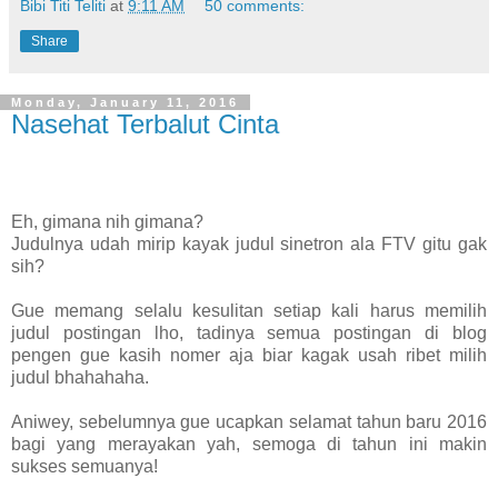
Bibi Titi Teliti
at
9:11 AM
50 comments:
Share
Monday, January 11, 2016
Nasehat Terbalut Cinta
Eh, gimana nih gimana?
Judulnya udah mirip kayak judul sinetron ala FTV gitu gak
sih?
Gue memang selalu kesulitan setiap kali harus memilih
judul postingan lho, tadinya semua postingan di blog
pengen gue kasih nomer aja biar kagak usah ribet milih
judul bhahahaha.
Aniwey, sebelumnya gue ucapkan selamat tahun baru 2016
bagi yang merayakan yah, semoga di tahun ini makin
sukses semuanya!