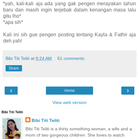
*yah, kali-kali aja ada yang gak pengen merayakan tahun
baru dan masih ingin terjebak dalam kenangan masa lalu
gitu lho*
*apa sih*
Kali ini sih gue pengen posting tentang Kayla & Fathir aja
deh yah!
Bibi Titi Teliti
at
9:24 AM
61 comments:
Share
‹
›
Home
View web version
Bibi Titi Teliti
Bibi Titi Teliti
Bibi Titi Teliti is a thirty something woman, a wife and a
mom of two gorgeous children. She loves to watch