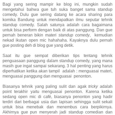
Bagi yang sering mampir ke blog ini, mungkin sudah
mengetahui bahwa gue tuh suka banget sama standup
comedy. Dulu gue sering datang ke acara sharing para
komika Bandung untuk mendapatkan ilmu seputar tehnik
standup comedy. Salah satunya adalah cara bagaimana
untuk bisa perform dengan baik di atas panggung. Dan gue
pernah beneran bikin materi
standup comedy
,
kemudian
nekad ikutan open mic hahahaha. Kayaknya dulu pernah
gue posting deh di blog gue yang detik.
Saat itu gue sempat diberikan tips tentang tehnik
penguasaan panggung dalam standup comedy, yang mana
masih gue ingat sampai sekarang. 3 hal penting yang harus
diperhatikan ketika akan tampil
adalah : menguasai materi,
menguasai panggung dan menguasai
penonton.
Biasanya tehnik yang paling sulit dan agak
tricky
adalah
point terakhir yaitu menguasai penonton. Karena ketika
sedang open mic di café, biasanya penonton yang hadir
terdiri dari berbagai usia dan lapisan sehingga sulit sekali
untuk bisa menebak dan menembus cara berpikirnya.
Akhirnya gue pun menyerah jadi standup comedian dan