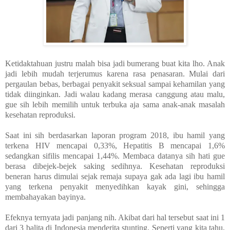
Ketidaktahuan justru malah bisa jadi bumerang buat kita lho. Anak
jadi lebih mudah terjerumus karena rasa penasaran. Mulai dari
pergaulan bebas, berbagai penyakit seksual sampai kehamilan yang
tidak diinginkan. Jadi walau kadang merasa canggung atau malu,
gue sih lebih memilih untuk terbuka aja sama anak-anak masalah
kesehatan reproduksi.
Saat ini sih berdasarkan laporan program 2018, ibu hamil yang
terkena HIV mencapai 0,33%, Hepatitis B mencapai 1,6%
sedangkan sifilis mencapai 1,44%. Membaca datanya sih hati gue
berasa dibejek-bejek saking sedihnya. Kesehatan reproduksi
beneran harus dimulai sejak remaja supaya gak ada lagi ibu hamil
yang terkena penyakit menyedihkan kayak gini, sehingga
membahayakan bayinya.
Efeknya ternyata jadi panjang nih. Akibat dari hal tersebut saat ini 1
dari 3 balita di Indonesia menderita stunting.
Seperti yang kita tahu,