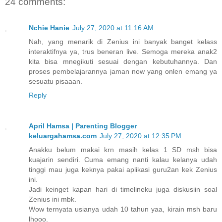
24 comments:
Nchie Hanie
July 27, 2020 at 11:16 AM
Nah, yang menarik di Zenius ini banyak banget kelass
interaktifnya ya, trus beneran live. Semoga mereka anak2
kita bisa mnegikuti sesuai dengan kebutuhannya. Dan
proses pembelajarannya jaman now yang onlen emang ya
sesuatu pisaaan.
Reply
April Hamsa | Parenting Blogger
keluargahamsa.com
July 27, 2020 at 12:35 PM
Anakku belum makai krn masih kelas 1 SD msh bisa
kuajarin sendiri. Cuma emang nanti kalau kelanya udah
tinggi mau juga keknya pakai aplikasi guru2an kek Zenius
ini.
Jadi keinget kapan hari di timelineku juga diskusiin soal
Zenius ini mbk.
Wow ternyata usianya udah 10 tahun yaa, kirain msh baru
lhooo.