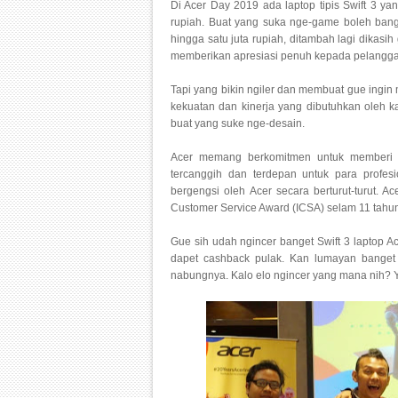
Di Acer Day 2019 ada laptop tipis Swift 3 y
rupiah. Buat yang suka nge-game boleh bange
hingga satu juta rupiah, ditambah lagi dikasi
memberikan apresiasi penuh kepada pelangga
Tapi yang bikin ngiler dan membuat gue ingin
kekuatan dan kinerja yang dibutuhkan oleh ka
buat yang suke nge-desain.
Acer memang berkomitmen untuk memberi e
tercanggih dan terdepan untuk para profes
bergengsi oleh Acer secara berturut-turut. A
Customer Service Award (ICSA) selam 11 tahun 
Gue sih udah ngincer banget Swift 3 laptop Ac
dapet cashback pulak. Kan lumayan banget 
nabungnya. Kalo elo ngincer yang mana nih? 