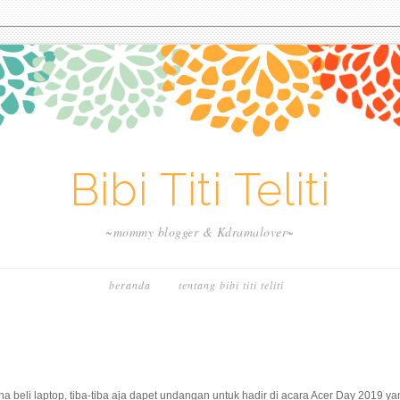
Bibi Titi Teliti
~mommy blogger & Kdramalover~
beranda
tentang bibi titi teliti
 beli laptop, tiba-tiba aja dapet undangan untuk hadir di acara Acer Day 2019 ya