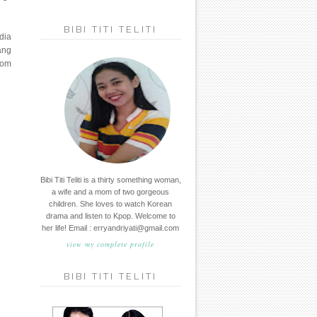
BIBI TITI TELITI
dia
ang
oom
Bibi Titi Teliti is a thirty something woman,
a wife and a mom of two gorgeous
children. She loves to watch Korean
drama and listen to Kpop. Welcome to
her life! Email : erryandriyati@gmail.com
view my complete profile
BIBI TITI TELITI