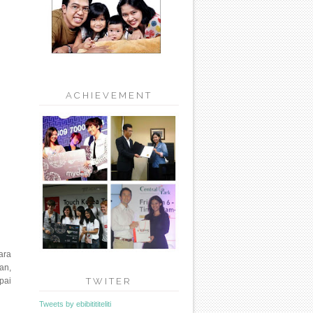
ACHIEVEMENT
ara
an,
TWITER
pai
Tweets by ebibitititeliti