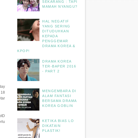
SEKARANG : TAPI
MAMAH NYANGU?
HAL NEGATIF
YANG SERING
DITUDUHKAN
KEPADA
PENGGEMAR
DRAMA KOREA &
KPOP!
DRAMA KOREA
TER-BAPER 2016
- PART 2
day
MENGEMBARA DI
 18
ALAM FANTASI
tar
BERSAMA DRAMA
KOREA GOBLIN
ptD
KETIKA BIAS LO
rlu
DIKATAIN
PLASTIK!