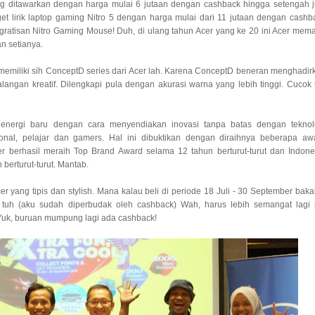
ang ditawarkan dengan harga mulai 6 jutaan dengan cashback hingga setengah j
t lirik laptop gaming Nitro 5 dengan harga mulai dari 11 jutaan dengan cashb
h gratisan Nitro Gaming Mouse! Duh, di ulang tahun Acer yang ke 20 ini Acer mem
n setianya.
 memiliki sih ConceptD series dari Acer lah. Karena ConceptD beneran menghadir
langan kreatif. Dilengkapi pula dengan akurasi warna yang lebih tinggi. Cucok 
nergi baru dengan cara menyendiakan inovasi tanpa batas dengan teknol
ional, pelajar dan gamers. Hal ini dibuktikan dengan diraihnya beberapa aw
cer berhasil meraih Top Brand Award selama 12 tahun berturut-turut dan Indone
berturut-turut. Mantab.
er yang tipis dan stylish. Mana kalau beli di periode 18 Juli - 30 September baka
tuh (aku sudah diperbudak oleh cashback) Wah, harus lebih semangat lagi 
Yuk, buruan mumpung lagi ada cashback!