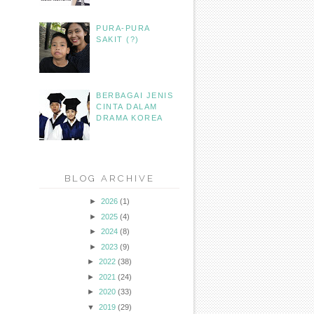
PURA-PURA
SAKIT (?)
BERBAGAI JENIS
CINTA DALAM
DRAMA KOREA
BLOG ARCHIVE
►
2026
(1)
►
2025
(4)
►
2024
(8)
►
2023
(9)
►
2022
(38)
►
2021
(24)
►
2020
(33)
▼
2019
(29)