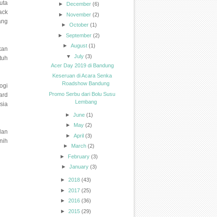
uta
►
December
(6)
ack
►
November
(2)
ang
►
October
(1)
►
September
(2)
►
August
(1)
kan
▼
July
(3)
tuh
Acer Day 2019 di Bandung
Keseruan di Acara Senka
Roadshow Bandung
ogi
Promo Serbu dari Bolu Susu
ard
Lembang
sia
►
June
(1)
►
May
(2)
lan
►
April
(3)
nih
►
March
(2)
►
February
(3)
►
January
(3)
►
2018
(43)
►
2017
(25)
►
2016
(36)
►
2015
(29)