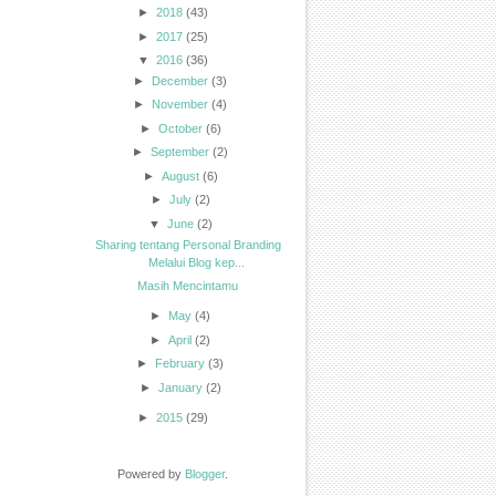
►
2018
(43)
►
2017
(25)
▼
2016
(36)
►
December
(3)
►
November
(4)
►
October
(6)
►
September
(2)
►
August
(6)
►
July
(2)
▼
June
(2)
Sharing tentang Personal Branding
Melalui Blog kep...
Masih Mencintamu
►
May
(4)
►
April
(2)
►
February
(3)
►
January
(2)
►
2015
(29)
Powered by
Blogger
.