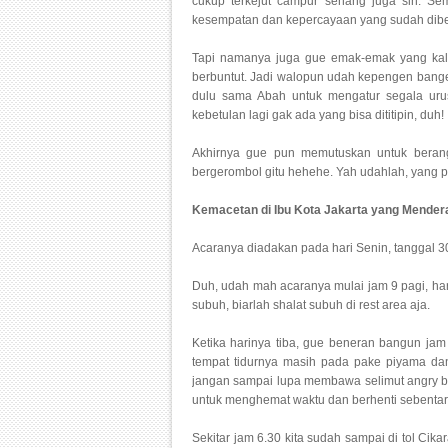
cukup terkejut campur senang juga sih. Se
kesempatan dan kepercayaan yang sudah diber
Tapi namanya juga gue emak-emak yang kal
berbuntut. Jadi walopun udah kepengen banget
dulu sama Abah untuk mengatur segala urusa
kebetulan lagi gak ada yang bisa dititipin, duh!
Akhirnya gue pun memutuskan untuk berang
bergerombol gitu hehehe. Yah udahlah, yang p
Kemacetan di Ibu Kota Jakarta yang Mender
Acaranya diadakan pada hari Senin, tanggal 30
Duh, udah mah acaranya mulai jam 9 pagi, har
subuh, biarlah shalat subuh di rest area aja.
Ketika harinya tiba, gue beneran bangun jam
tempat tidurnya masih pada pake piyama da
jangan sampai lupa membawa selimut angry bir
untuk menghemat waktu dan berhenti sebentar d
Sekitar jam 6.30 kita sudah sampai di tol Ci