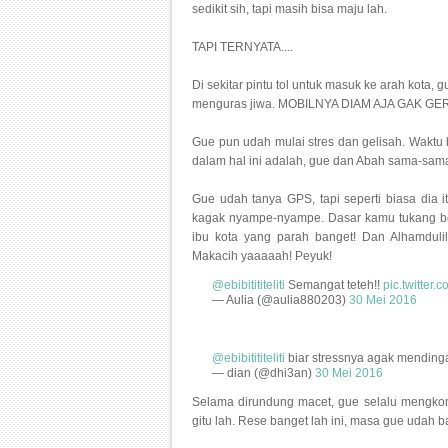
sedikit sih, tapi masih bisa maju lah.
TAPI TERNYATA....
Di sekitar pintu tol untuk masuk ke arah kota
menguras jiwa. MOBILNYA DIAM AJA GAK GE
Gue pun udah mulai stres dan gelisah. Waktu 
dalam hal ini adalah, gue dan Abah sama-sama g
Gue udah tanya GPS, tapi seperti biasa dia
kagak nyampe-nyampe. Dasar kamu tukang ber
ibu kota yang parah banget! Dan Alhamdulil
Makacih yaaaaah! Peyuk!
@ebibitititeliti
Semangat teteh!!
pic.twitte
— Aulia (@aulia880203)
30 Mei 2016
@ebibitititeliti
biar stressnya agak mending
— dian (@dhi3an)
30 Mei 2016
Selama dirundung macet, gue selalu mengkomu
gitu lah. Rese banget lah ini, masa gue udah b