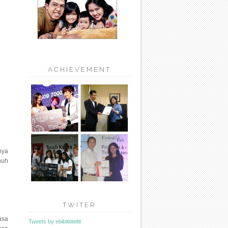
ACHIEVEMENT
nya
nuh
TWITER
asa
Tweets by ebibitititeliti