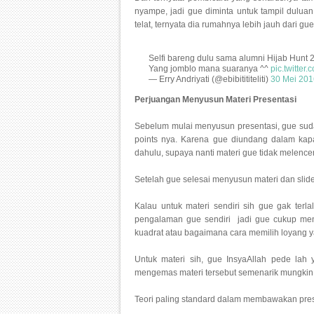
nyampe, jadi gue diminta untuk tampil dulua
telat, ternyata dia rumahnya lebih jauh dari g
Selfi bareng dulu sama alumni Hijab Hunt
Yang jomblo mana suaranya ^^
pic.twitter
— Erry Andriyati (@ebibitititeliti)
30 Mei 201
Perjuangan Menyusun Materi Presentasi
Sebelum mulai menyusun presentasi, gue sud
points nya. Karena gue diundang dalam kapa
dahulu, supaya nanti materi gue tidak melenc
Setelah gue selesai menyusun materi dan slide
Kalau untuk materi sendiri sih gue gak ter
pengalaman gue sendiri jadi gue cukup me
kuadrat atau bagaimana cara memilih loyang y
Untuk materi sih, gue InsyaAllah pede lah
mengemas materi tersebut semenarik mungkin a
Teori paling standard dalam membawakan pres