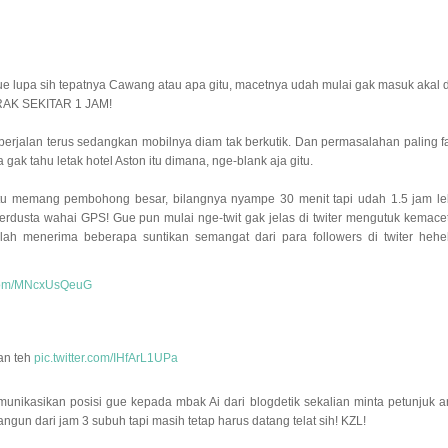
, gue lupa sih tepatnya Cawang atau apa gitu, macetnya udah mulai gak masuk akal 
RAK SEKITAR 1 JAM!
berjalan terus sedangkan mobilnya diam tak berkutik. Dan permasalahan paling fa
ak tahu letak hotel Aston itu dimana, nge-blank aja gitu.
 itu memang pembohong besar, bilangnya nyampe 30 menit tapi udah 1.5 jam le
dusta wahai GPS! Gue pun mulai nge-twit gak jelas di twiter mengutuk kemace
lah menerima beberapa suntikan semangat dari para followers di twiter hehe
r.com/MNcxUsQeuG
an teh
pic.twitter.com/IHfArL1UPa
nikasikan posisi gue kepada mbak Ai dari blogdetik sekalian minta petunjuk a
angun dari jam 3 subuh tapi masih tetap harus datang telat sih! KZL!