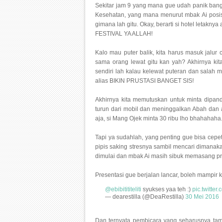
Sekitar jam 9 yang mana gue udah panik bange
Kesehatan, yang mana menurut mbak Ai posisiny
gimana lah gitu. Okay, berarti si hotel leta
FESTIVAL YA ALLAH!
Kalo mau puter balik, kita harus masuk jalur
sama orang lewat gitu kan yah? Akhirnya kit
sendiri lah kalau kelewat puteran dan salah 
alias BIKIN PRUSTASI BANGET SIS!
Akhirnya kita memutuskan untuk minta dipandu
turun dari mobil dan meninggalkan Abah dan
aja, si Mang Ojek minta 30 ribu lho bhahahaha
Tapi ya sudahlah, yang penting gue bisa cepet 
pipis saking stresnya sambil mencari dimanak
dimulai dan mbak Ai masih sibuk memasang proj
Presentasi gue berjalan lancar, boleh mampir k
@ebibitititeliti
syukses yaa teh :)
pic.twitt
— dearestilla (@DeaRestilla)
30 Mei 2016
Dan ternyata pembicara yang seharusnya tampi