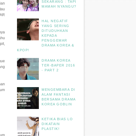
SEKARANG : TAPI
ian
MAMAH NYANGU?
tau
SAR
HAL NEGATIF
YANG SERING
DITUDUHKAN
nya
KEPADA
ahu
PENGGEMAR
it,
DRAMA KOREA &
KPOP!
DRAMA KOREA
gue
TER-BAPER 2016
ang
- PART 2
han
lum
MENGEMBARA DI
ALAM FANTASI
BERSAMA DRAMA
KOREA GOBLIN
KETIKA BIAS LO
DIKATAIN
PLASTIK!
lum