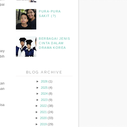
pai
PURA-PURA
SAKIT (?)
BERBAGAI JENIS
CINTA DALAM
DRAMA KOREA
key
bih
BLOG ARCHIVE
►
2026
(1)
kan
►
2025
(4)
aan
►
2024
(8)
►
2023
(9)
isa
►
2022
(38)
►
2021
(24)
►
2020
(33)
►
2019
(29)