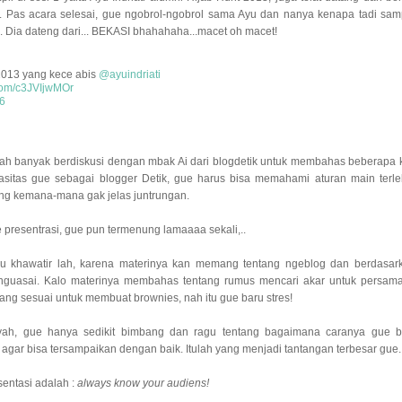
n. Pas acara selesai, gue ngobrol-ngobrol sama Ayu dan nanya kenapa tadi sam
ue. Dia dateng dari... BEKASI bhahahaha...macet oh macet!
 2013 yang kece abis
@ayuindriati
.com/c3JVIjwMOr
6
ah banyak berdiskusi dengan mbak Ai dari blogdetik untuk membahas beberapa 
sitas gue sebagai blogger Detik, gue harus bisa memahami aturan main terle
eng kemana-mana gak jelas juntrungan.
 presentrasi, gue pun termenung lamaaaa sekali,..
lalu khawatir lah, karena materinya kan memang tentang ngeblog dan berdasar
nguasai. Kalo materinya membahas tentang rumus mencari akar untuk persam
ang sesuai untuk membuat brownies, nah itu gue baru stres!
 yah, gue hanya sedikit bimbang dan ragu tentang bagaimana caranya gue b
gar bisa tersampaikan dengan baik. Itulah yang menjadi tantangan terbesar gue.
entasi adalah :
always know your audiens!