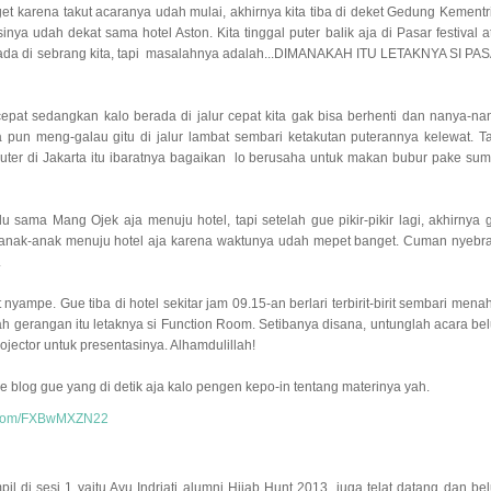
t karena takut acaranya udah mulai, akhirnya kita tiba di deket Gedung Kementr
a udah dekat sama hotel Aston. Kita tinggal puter balik aja di Pasar festival a
knya ada di sebrang kita, tapi masalahnya adalah...DIMANAKAH ITU LETAKNYA SI PA
 cepat sedangkan kalo berada di jalur cepat kita gak bisa berhenti dan nanya-na
a pun meng-galau gitu di jalur lambat sembari ketakutan puterannya kelewat. T
muter di Jakarta itu ibaratnya bagaikan lo berusaha untuk makan bubur pake sump
 sama Mang Ojek aja menuju hotel, tapi setelah gue pikir-pikir lagi, akhirnya 
 anak-anak menuju hotel aja karena waktunya udah mepet banget. Cuman nyebr
.
nyampe. Gue tiba di hotel sekitar jam 09.15-an berlari terbirit-birit sembari mena
ah gerangan itu letaknya si Function Room. Setibanya disana, untunglah acara be
ector untuk presentasinya. Alhamdulillah!
e blog gue yang di detik aja kalo pengen kepo-in tentang materinya yah.
er.com/FXBwMXZN22
l di sesi 1 yaitu Ayu Indriati alumni Hijab Hunt 2013, juga telat datang dan be