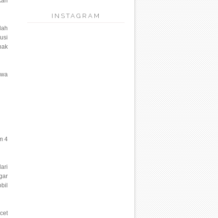
kan
INSTAGRAM
dah
usi
nak
awa
m 4
ari
gar
bil
cet