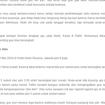
macam campur aduk gitu lah yah. Tapi tentu saja gue gak akan menyia-nyia
ikan dan bertekad untuk berusaha sebaik-baiknya.
o mau pergi kemana-mana harus selalu banyak pertimbangan dulu karena su
 ikut acaranya, gue tetap tidak bisa langsung meng-iya-kan karena harus berdisk
n teknisnya. Abah sih bisa cuti pada tanggal tersebut, tapi ternyata anak-a
kat dengan formasi lengkap aja, yaitu Abah, Kayla & Fathir. Semuanya dib
enting gue bisa berangkat!
a Jiwa
 Mei 2016 di Hotel Aston Rasuna, Jakarta jam 9 pagi.
i Senin pulak! Karena takut terkena macet kita pun berencana untuk berangkat ja
 3 subuh dan jam 3.30 udah berangkat dari rumah. Anak-anak kita boyong aja d
n belum pada mandi. Fathir sempet bangun sebentar dan mengingatkan gue a
d kesayangannya *plis deh*. Kita cuma sarapan roti dan ngemil-ngemil aja di mo
i rest area sekitar jam 5 subuh untuk shalat subuh.
karang, gue pun merasa lega karena waktunya masih lumayan panjang kan yah. Ma