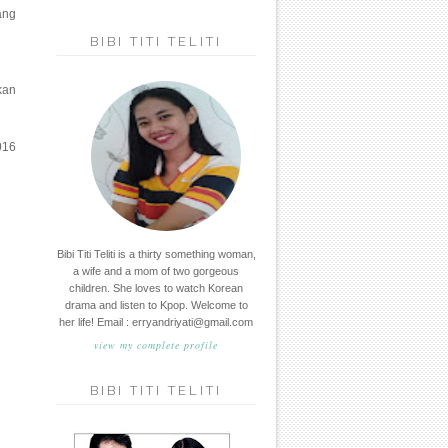
ang
BIBI TITI TELITI
kan
016
Bibi Titi Teliti is a thirty something woman,
a wife and a mom of two gorgeous
children. She loves to watch Korean
drama and listen to Kpop. Welcome to
her life! Email : erryandriyati@gmail.com
view my complete profile
BIBI TITI TELITI