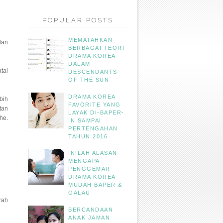
POPULAR POSTS
MEMATAHKAN
dan
BERBAGAI TEORI
DRAMA KOREA
DALAM
tal
DESCENDANTS
OF THE SUN
DRAMA KOREA
bih
FAVORITE YANG
tan
LAYAK DI-BAPER-
he.
IN SAMPAI
PERTENGAHAN
TAHUN 2016
INILAH ALASAN
MENGAPA
PENGGEMAR
DRAMA KOREA
MUDAH BAPER &
GALAU
rah
BERCANDAAN
ANAK JAMAN